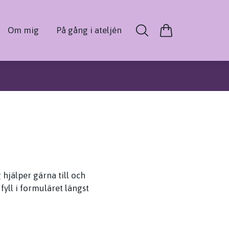
Om mig
På gång i ateljén
 hjälper gärna till och
fyll i formuläret längst