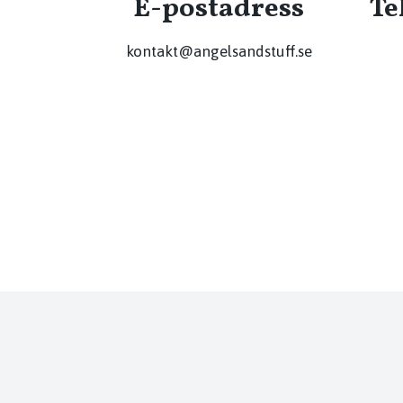
E-postadress
Te
kontakt@angelsandstuff.se