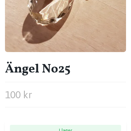
Ängel No25
100 kr
I lager