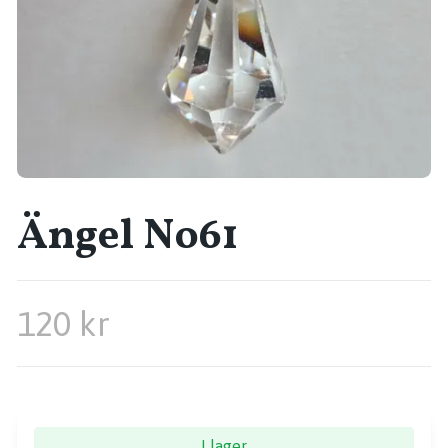
Ängel No61
120 kr
I lager