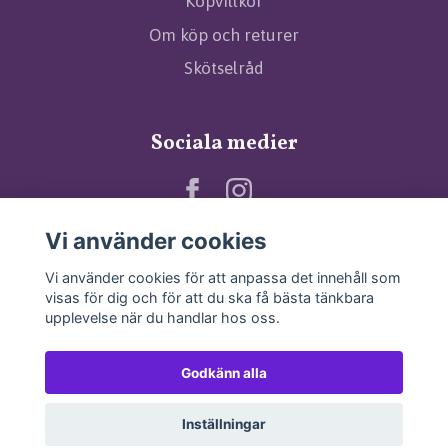
Köpvillkor
Om köp och returer
Skötselråd
Sociala medier
Vi använder cookies
Vi använder cookies för att anpassa det innehåll som
visas för dig och för att du ska få bästa tänkbara
upplevelse när du handlar hos oss.
Godkänn alla
Inställningar
© 2026 Angels and Stuff
–
Powered by Quickbutik