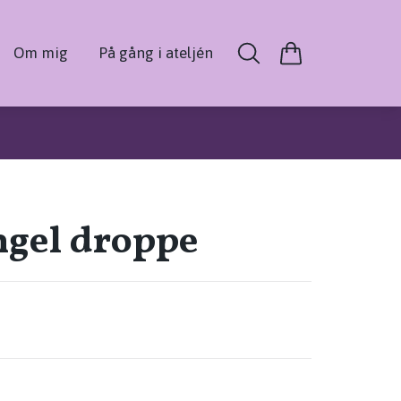
Om mig
På gång i ateljén
ngel droppe