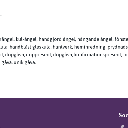
.
erängel, kul-ängel, handgjord ängel, hängande ängel, fönst
kula, handblåst glaskula, hantverk, heminredning, prydnads
nt, dopgåva, doppresent, dopgåva, konfirmationspresent, m
 gåva, unik gåva.
Soc