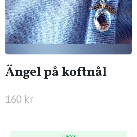
Ängel på koftnål
160 kr
I lager