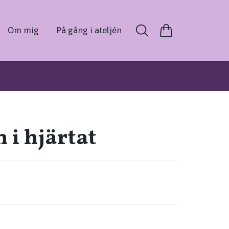
Om mig
På gång i ateljén
 i hjärtat