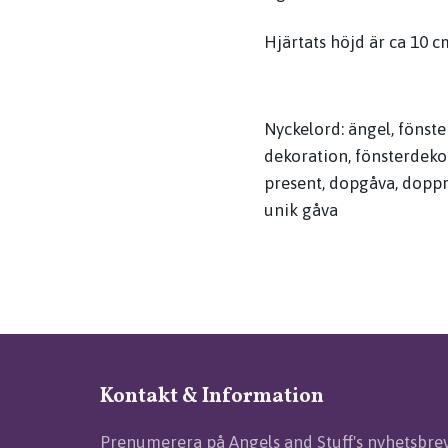
Hjärtats höjd är ca 10 c
Nyckelord: ängel, fönst
dekoration, fönsterdeko
present, dopgåva, doppr
unik gåva
Kontakt & Information
Prenumerera på Angels and Stuff's nyhetsbre