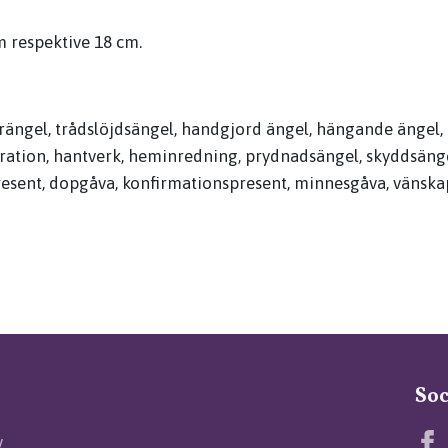
m respektive 18 cm.
erängel, trådslöjdsängel, handgjord ängel, hängande ängel, 
ration, hantverk, heminredning, prydnadsängel, skyddsänge
esent, dopgåva, konfirmationspresent, minnesgåva, vänskap
Soc
v