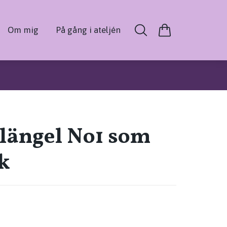
Om mig
På gång i ateljén
längel No1 som
k