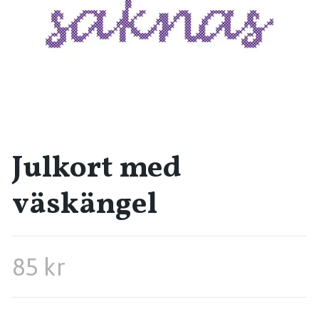
Julkort med
väskängel
85 kr