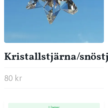
Kristallstjärna/snöst
80 kr
I lager