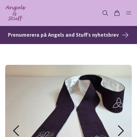
Prenumerera på Angels and Stuff's nyhetsbrev